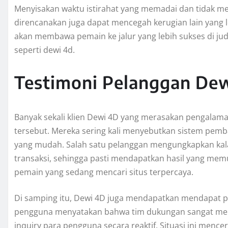
Menyisakan waktu istirahat yang memadai dan tidak mem
direncanakan juga dapat mencegah kerugian lain yang leb
akan membawa pemain ke jalur yang lebih sukses di jud
seperti dewi 4d.
Testimoni Pelanggan De
Banyak sekali klien Dewi 4D yang merasakan pengalaman
tersebut. Mereka sering kali menyebutkan sistem pemba
yang mudah. Salah satu pelanggan mengungkapkan kala
transaksi, sehingga pasti mendapatkan hasil yang memu
pemain yang sedang mencari situs terpercaya.
Di samping itu, Dewi 4D juga mendapatkan mendapat pu
pengguna menyatakan bahwa tim dukungan sangat mem
inquiry para pengguna secara reaktif. Situasi ini men