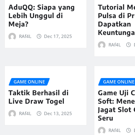
AduQQ: Siapa yang
Tutorial M
Lebih Unggul di
Pulsa di Pr
Meja?
Dapatkan
Keuntunga
RAf4L
Dec 17, 2025
RAf4L
GAME ONLINE
GAME ONLINE
Taktik Berhasil di
Game Uji 
Live Draw Togel
Soft: Mene
Jagat Slot
RAf4L
Dec 13, 2025
Seru
RAf4L