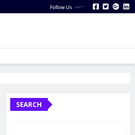
Follow Us
SEARCH