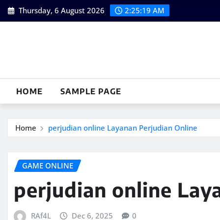
Skip
Thursday, 6 August 2026
2:25:20 AM
to
content
HOME
SAMPLE PAGE
Home
perjudian online Layanan Perjudian Online
GAME ONLINE
perjudian online Lay
RAf4L
Dec 6, 2025
0