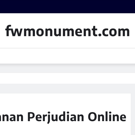
fwmonument.com
anan Perjudian Online