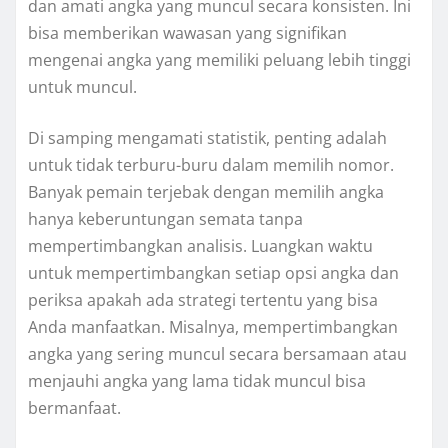
dan amati angka yang muncul secara konsisten. Ini
bisa memberikan wawasan yang signifikan
mengenai angka yang memiliki peluang lebih tinggi
untuk muncul.
Di samping mengamati statistik, penting adalah
untuk tidak terburu-buru dalam memilih nomor.
Banyak pemain terjebak dengan memilih angka
hanya keberuntungan semata tanpa
mempertimbangkan analisis. Luangkan waktu
untuk mempertimbangkan setiap opsi angka dan
periksa apakah ada strategi tertentu yang bisa
Anda manfaatkan. Misalnya, mempertimbangkan
angka yang sering muncul secara bersamaan atau
menjauhi angka yang lama tidak muncul bisa
bermanfaat.