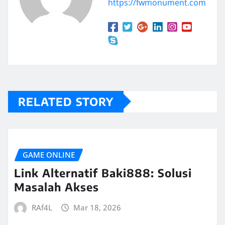
https://fwmonument.com
RELATED STORY
GAME ONLINE
Link Alternatif Baki888: Solusi
Masalah Akses
RAf4L
Mar 18, 2026