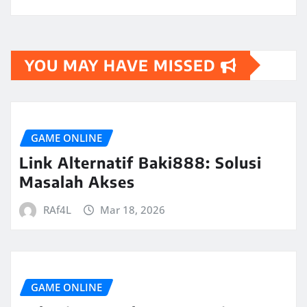
YOU MAY HAVE MISSED
GAME ONLINE
Link Alternatif Baki888: Solusi
Masalah Akses
RAf4L
Mar 18, 2026
GAME ONLINE