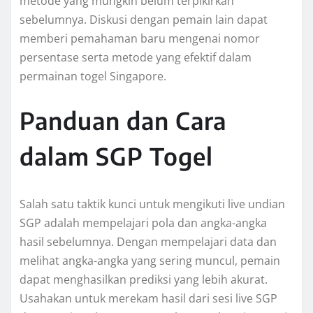
metode yang mungkin belum terpikirkan
sebelumnya. Diskusi dengan pemain lain dapat
memberi pemahaman baru mengenai nomor
persentase serta metode yang efektif dalam
permainan togel Singapore.
Panduan dan Cara
dalam SGP Togel
Salah satu taktik kunci untuk mengikuti live undian
SGP adalah mempelajari pola dan angka-angka
hasil sebelumnya. Dengan mempelajari data dan
melihat angka-angka yang sering muncul, pemain
dapat menghasilkan prediksi yang lebih akurat.
Usahakan untuk merekam hasil dari sesi live SGP