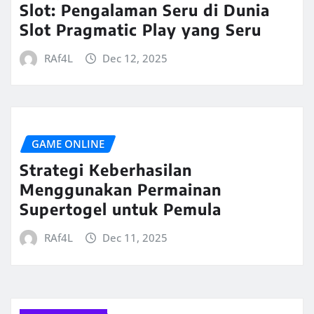
Slot: Pengalaman Seru di Dunia
Slot Pragmatic Play yang Seru
RAf4L
Dec 12, 2025
GAME ONLINE
Strategi Keberhasilan
Menggunakan Permainan
Supertogel untuk Pemula
RAf4L
Dec 11, 2025