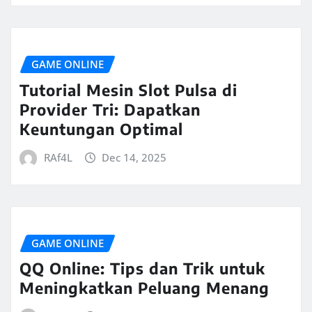
GAME ONLINE
Tutorial Mesin Slot Pulsa di
Provider Tri: Dapatkan
Keuntungan Optimal
RAf4L
Dec 14, 2025
GAME ONLINE
QQ Online: Tips dan Trik untuk
Meningkatkan Peluang Menang