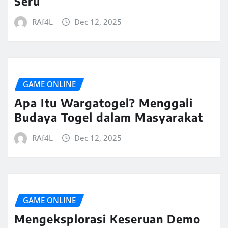
Seru
RAf4L
Dec 12, 2025
GAME ONLINE
Apa Itu Wargatogel? Menggali
Budaya Togel dalam Masyarakat
RAf4L
Dec 12, 2025
GAME ONLINE
Mengeksplorasi Keseruan Demo