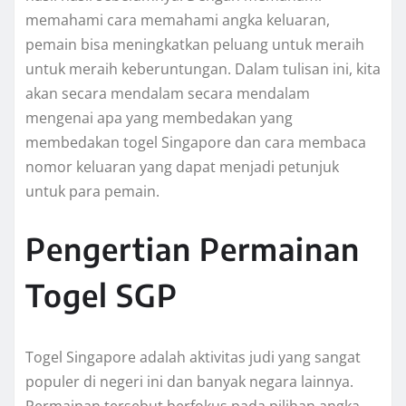
memahami cara memahami angka keluaran,
pemain bisa meningkatkan peluang untuk meraih
untuk meraih keberuntungan. Dalam tulisan ini, kita
akan secara mendalam secara mendalam
mengenai apa yang membedakan yang
membedakan togel Singapore dan cara membaca
nomor keluaran yang dapat menjadi petunjuk
untuk para pemain.
Pengertian Permainan
Togel SGP
Togel Singapore adalah aktivitas judi yang sangat
populer di negeri ini dan banyak negara lainnya.
Permainan tersebut berfokus pada pilihan angka