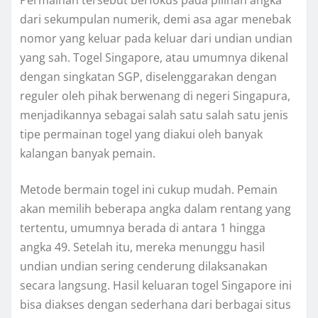
dari sekumpulan numerik, demi asa agar menebak
nomor yang keluar pada keluar dari undian undian
yang sah. Togel Singapore, atau umumnya dikenal
dengan singkatan SGP, diselenggarakan dengan
reguler oleh pihak berwenang di negeri Singapura,
menjadikannya sebagai salah satu salah satu jenis
tipe permainan togel yang diakui oleh banyak
kalangan banyak pemain.
Metode bermain togel ini cukup mudah. Pemain
akan memilih beberapa angka dalam rentang yang
tertentu, umumnya berada di antara 1 hingga
angka 49. Setelah itu, mereka menunggu hasil
undian undian sering cenderung dilaksanakan
secara langsung. Hasil keluaran togel Singapore ini
bisa diakses dengan sederhana dari berbagai situs