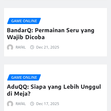
GAME ONLINE
BandarQ: Permainan Seru yang
Wajib Dicoba
RAf4L
Dec 21, 2025
GAME ONLINE
AduQQ: Siapa yang Lebih Unggul
di Meja?
RAf4L
Dec 17, 2025