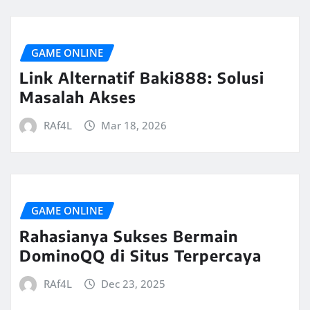
GAME ONLINE
Link Alternatif Baki888: Solusi
Masalah Akses
RAf4L
Mar 18, 2026
GAME ONLINE
Rahasianya Sukses Bermain
DominoQQ di Situs Terpercaya
RAf4L
Dec 23, 2025