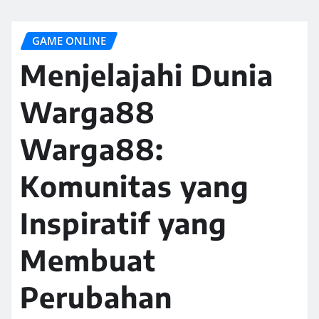
GAME ONLINE
Menjelajahi Dunia
Warga88
Warga88:
Komunitas yang
Inspiratif yang
Membuat
Perubahan