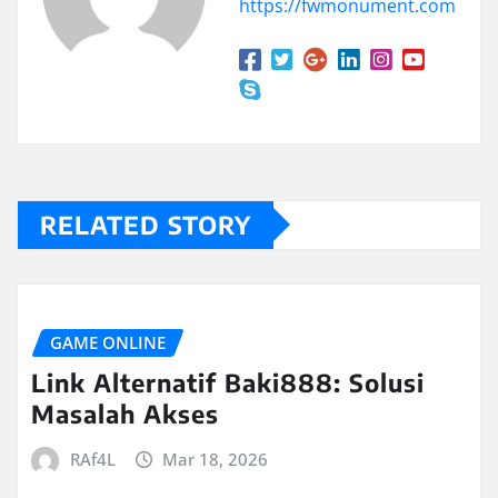
https://fwmonument.com
RELATED STORY
GAME ONLINE
Link Alternatif Baki888: Solusi
Masalah Akses
RAf4L
Mar 18, 2026