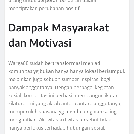
orang untuk berperan berperan dalam
menciptakan perubahan positif.
Dampak Masyarakat
dan Motivasi
Warga88 sudah bertransformasi menjadi
komunitas yg bukan hanya hanya lokasi berkumpul,
melainkan juga sebuah sumber inspirasi bagi
banyak anggotanya. Dengan berbagai kegiatan
sosial, komunitas ini berhasil membangun ikatan
silaturahmi yang akrab antara antara anggotanya,
memperoleh suasana yg mendukung dan saling
menguatkan. Aktivitas-aktivitas tersebut tidak
hanya berfokus terhadap hubungan sosial,