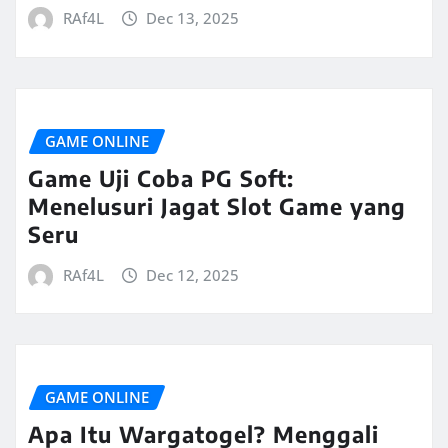
RAf4L
Dec 13, 2025
GAME ONLINE
Game Uji Coba PG Soft:
Menelusuri Jagat Slot Game yang
Seru
RAf4L
Dec 12, 2025
GAME ONLINE
Apa Itu Wargatogel? Menggali