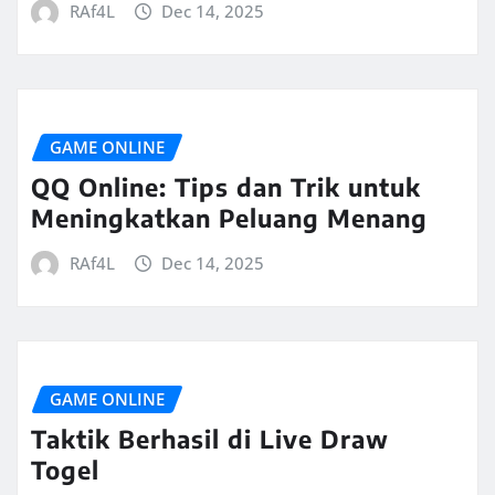
RAf4L
Dec 14, 2025
GAME ONLINE
QQ Online: Tips dan Trik untuk
Meningkatkan Peluang Menang
RAf4L
Dec 14, 2025
GAME ONLINE
Taktik Berhasil di Live Draw
Togel