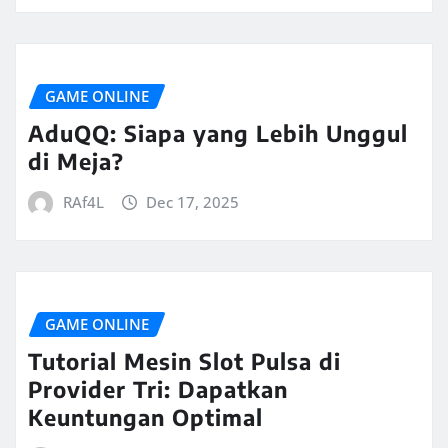
GAME ONLINE
AduQQ: Siapa yang Lebih Unggul
di Meja?
RAf4L
Dec 17, 2025
GAME ONLINE
Tutorial Mesin Slot Pulsa di
Provider Tri: Dapatkan
Keuntungan Optimal