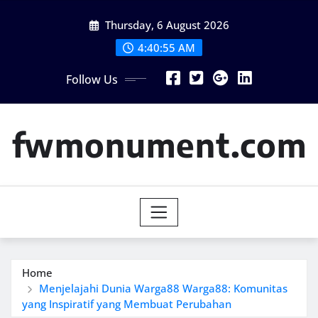
Skip
Thursday, 6 August 2026
to
content
4:40:55 AM
Follow Us
fwmonument.com
Home
Menjelajahi Dunia Warga88 Warga88: Komunitas
yang Inspiratif yang Membuat Perubahan