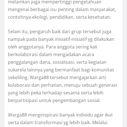
melainkan juga mempertinggi pengetahuan
mengenai berbagai isu penting dalam masyarakat,
contohnya ekologi, pendidikan, serta kesehatan.
Selain itu, pengaruh baik dari grup tersebut juga
nampak pada banyak inisiatif-inisiatif yg dilakukan
oleh anggotanya. Para anggota sering kali
berkolaborasi dalam mengadakan acara
penggalangan dana, sosialisasi, serta kegiatan
sukarela lainnya yang bermanfaat bagi komunitas
sekeliling. Warga88 tersebut mengajarkan arti
kolaborasi dan perhatian, menuju sebuah generasi
yang lebih peka terhadap sesama serta lebih
berpartisipasi untuk pengembangan sosial.
Warga88 menginspirasi banyak individu agar ikut
serta dalam transformasi yg lebih baik. Melalui