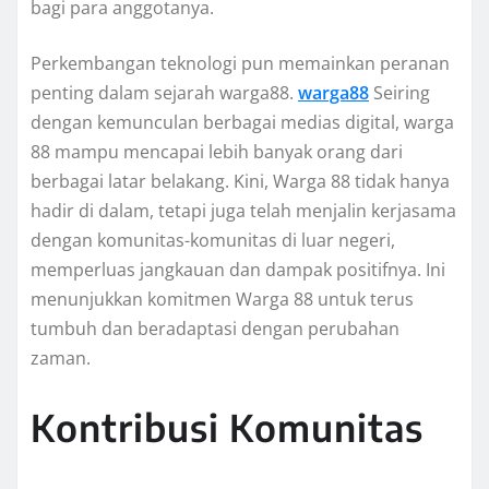
bagi para anggotanya.
Perkembangan teknologi pun memainkan peranan
penting dalam sejarah warga88.
warga88
Seiring
dengan kemunculan berbagai medias digital, warga
88 mampu mencapai lebih banyak orang dari
berbagai latar belakang. Kini, Warga 88 tidak hanya
hadir di dalam, tetapi juga telah menjalin kerjasama
dengan komunitas-komunitas di luar negeri,
memperluas jangkauan dan dampak positifnya. Ini
menunjukkan komitmen Warga 88 untuk terus
tumbuh dan beradaptasi dengan perubahan
zaman.
Kontribusi Komunitas