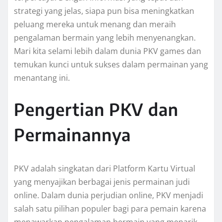
strategi yang jelas, siapa pun bisa meningkatkan
peluang mereka untuk menang dan meraih
pengalaman bermain yang lebih menyenangkan.
Mari kita selami lebih dalam dunia PKV games dan
temukan kunci untuk sukses dalam permainan yang
menantang ini.
Pengertian PKV dan
Permainannya
PKV adalah singkatan dari Platform Kartu Virtual
yang menyajikan berbagai jenis permainan judi
online. Dalam dunia perjudian online, PKV menjadi
salah satu pilihan populer bagi para pemain karena
menawarkan pengalaman bermain yang menarik