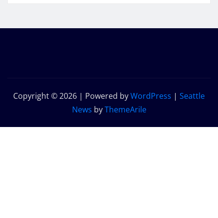
Copyright © 2026 | Powered by
WordPress
|
Seattle
News
by
ThemeArile