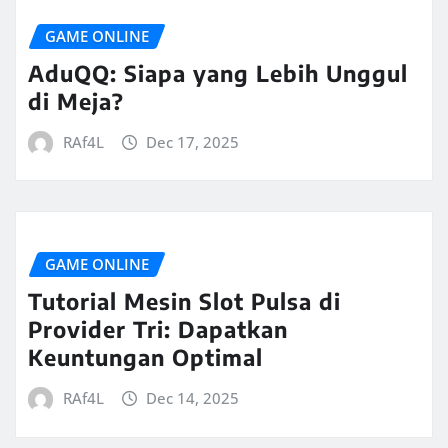
GAME ONLINE
AduQQ: Siapa yang Lebih Unggul
di Meja?
RAf4L
Dec 17, 2025
GAME ONLINE
Tutorial Mesin Slot Pulsa di
Provider Tri: Dapatkan
Keuntungan Optimal
RAf4L
Dec 14, 2025