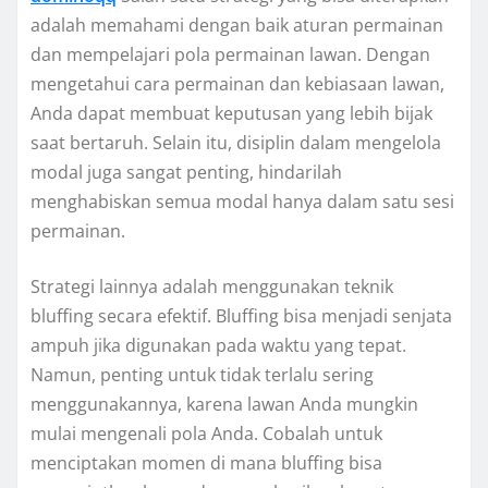
adalah memahami dengan baik aturan permainan
dan mempelajari pola permainan lawan. Dengan
mengetahui cara permainan dan kebiasaan lawan,
Anda dapat membuat keputusan yang lebih bijak
saat bertaruh. Selain itu, disiplin dalam mengelola
modal juga sangat penting, hindarilah
menghabiskan semua modal hanya dalam satu sesi
permainan.
Strategi lainnya adalah menggunakan teknik
bluffing secara efektif. Bluffing bisa menjadi senjata
ampuh jika digunakan pada waktu yang tepat.
Namun, penting untuk tidak terlalu sering
menggunakannya, karena lawan Anda mungkin
mulai mengenali pola Anda. Cobalah untuk
menciptakan momen di mana bluffing bisa