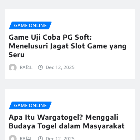
GAME ONLINE
Game Uji Coba PG Soft:
Menelusuri Jagat Slot Game yang
Seru
RAf4L
Dec 12, 2025
GAME ONLINE
Apa Itu Wargatogel? Menggali
Budaya Togel dalam Masyarakat
RAf4L
Dec 12, 2025