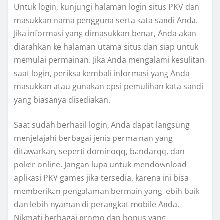
Untuk login, kunjungi halaman login situs PKV dan
masukkan nama pengguna serta kata sandi Anda.
Jika informasi yang dimasukkan benar, Anda akan
diarahkan ke halaman utama situs dan siap untuk
memulai permainan. Jika Anda mengalami kesulitan
saat login, periksa kembali informasi yang Anda
masukkan atau gunakan opsi pemulihan kata sandi
yang biasanya disediakan.
Saat sudah berhasil login, Anda dapat langsung
menjelajahi berbagai jenis permainan yang
ditawarkan, seperti dominoqq, bandarqq, dan
poker online. Jangan lupa untuk mendownload
aplikasi PKV games jika tersedia, karena ini bisa
memberikan pengalaman bermain yang lebih baik
dan lebih nyaman di perangkat mobile Anda.
Nikmati berbagai promo dan bonus yang