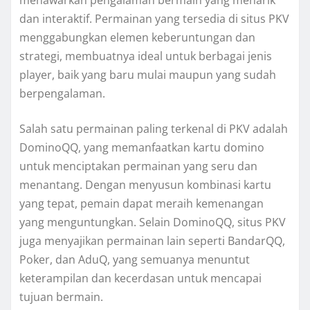
dan interaktif. Permainan yang tersedia di situs PKV
menggabungkan elemen keberuntungan dan
strategi, membuatnya ideal untuk berbagai jenis
player, baik yang baru mulai maupun yang sudah
berpengalaman.
Salah satu permainan paling terkenal di PKV adalah
DominoQQ, yang memanfaatkan kartu domino
untuk menciptakan permainan yang seru dan
menantang. Dengan menyusun kombinasi kartu
yang tepat, pemain dapat meraih kemenangan
yang menguntungkan. Selain DominoQQ, situs PKV
juga menyajikan permainan lain seperti BandarQQ,
Poker, dan AduQ, yang semuanya menuntut
keterampilan dan kecerdasan untuk mencapai
tujuan bermain.