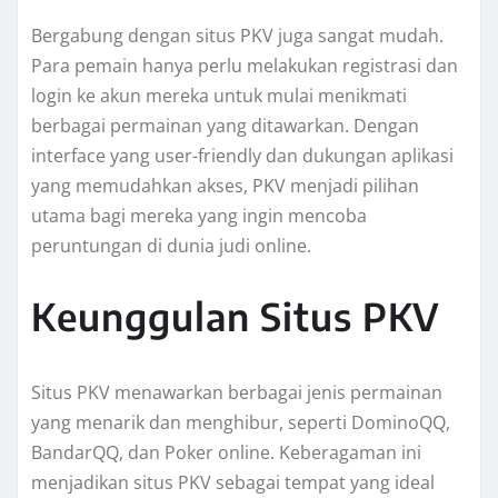
Bergabung dengan situs PKV juga sangat mudah.
Para pemain hanya perlu melakukan registrasi dan
login ke akun mereka untuk mulai menikmati
berbagai permainan yang ditawarkan. Dengan
interface yang user-friendly dan dukungan aplikasi
yang memudahkan akses, PKV menjadi pilihan
utama bagi mereka yang ingin mencoba
peruntungan di dunia judi online.
Keunggulan Situs PKV
Situs PKV menawarkan berbagai jenis permainan
yang menarik dan menghibur, seperti DominoQQ,
BandarQQ, dan Poker online. Keberagaman ini
menjadikan situs PKV sebagai tempat yang ideal