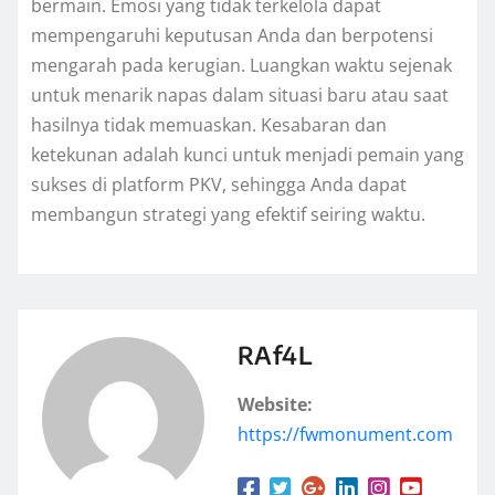
bermain. Emosi yang tidak terkelola dapat
mempengaruhi keputusan Anda dan berpotensi
mengarah pada kerugian. Luangkan waktu sejenak
untuk menarik napas dalam situasi baru atau saat
hasilnya tidak memuaskan. Kesabaran dan
ketekunan adalah kunci untuk menjadi pemain yang
sukses di platform PKV, sehingga Anda dapat
membangun strategi yang efektif seiring waktu.
RAf4L
Website:
https://fwmonument.com