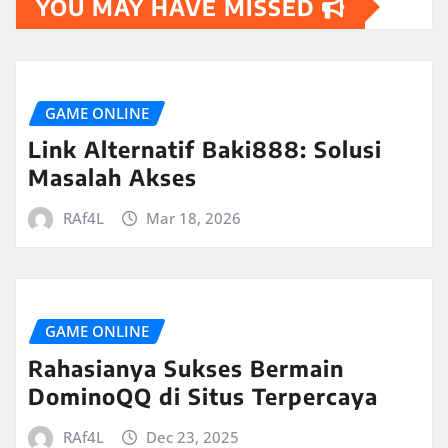
YOU MAY HAVE MISSED
GAME ONLINE
Link Alternatif Baki888: Solusi
Masalah Akses
RAf4L
Mar 18, 2026
GAME ONLINE
Rahasianya Sukses Bermain
DominoQQ di Situs Terpercaya
RAf4L
Dec 23, 2025