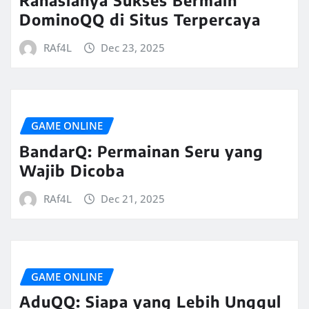
Rahasianya Sukses Bermain
DominoQQ di Situs Terpercaya
RAf4L
Dec 23, 2025
GAME ONLINE
BandarQ: Permainan Seru yang
Wajib Dicoba
RAf4L
Dec 21, 2025
GAME ONLINE
AduQQ: Siapa yang Lebih Unggul