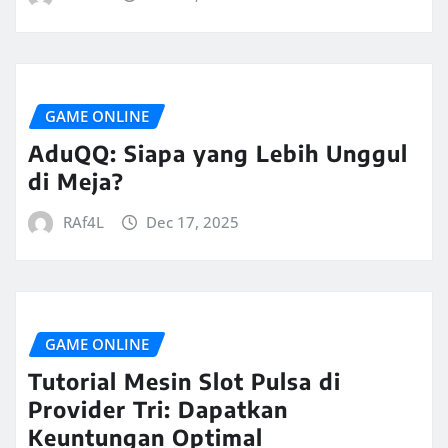
GAME ONLINE
AduQQ: Siapa yang Lebih Unggul
di Meja?
RAf4L
Dec 17, 2025
GAME ONLINE
Tutorial Mesin Slot Pulsa di
Provider Tri: Dapatkan
Keuntungan Optimal