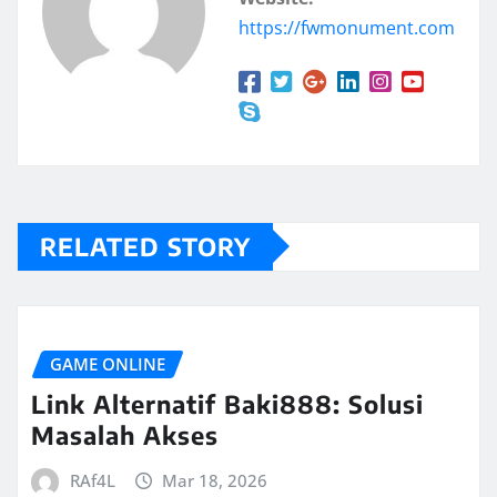
https://fwmonument.com
RELATED STORY
GAME ONLINE
Link Alternatif Baki888: Solusi
Masalah Akses
RAf4L
Mar 18, 2026