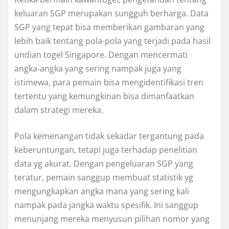
keluaran SGP merupakan sungguh berharga. Data
SGP yang tepat bisa memberikan gambaran yang
lebih baik tentang pola-pola yang terjadi pada hasil
undian togel Singapore. Dengan mencermati
angka-angka yang sering nampak juga yang
istimewa, para pemain bisa mengidentifikasi tren
tertentu yang kemungkinan bisa dimanfaatkan
dalam strategi mereka.
Pola kemenangan tidak sekadar tergantung pada
keberuntungan, tetapi juga terhadap penelitian
data yg akurat. Dengan pengeluaran SGP yang
teratur, pemain sanggup membuat statistik yg
mengungkapkan angka mana yang sering kali
nampak pada jangka waktu spesifik. Ini sanggup
menunjang mereka menyusun pilihan nomor yang