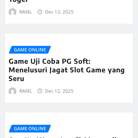
RAf4L
Dec 13, 2025
GAME ONLINE
Game Uji Coba PG Soft:
Menelusuri Jagat Slot Game yang
Seru
RAf4L
Dec 12, 2025
GAME ONLINE