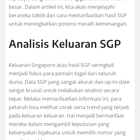
besar. Dalam artikel ini, kita akan menjelajahi
beraneka taktik dan cara memanfaatkan hasil SGP
untuk meningkatkan potensi meraih kemenangan.
Analisis Keluaran SGP
Keluaran Singapore atau hasil SGP seringkali
menjadi fokus para pemain togel dari seluruh
dunia. Data SGP yang sangat akurat dan up-to-date
sangat krusial untuk melakukan analisis secara
tepat. Melalui memanfaatkan informasi ini, para
petaruh bisa melihat corak serta trend yang terjadi
pada keluaran keluaran. Hal menjadi bermanfaat
mereka dalam mengambil keputusan yang
kebanyakan bijaksana untuk memilih nomor yang