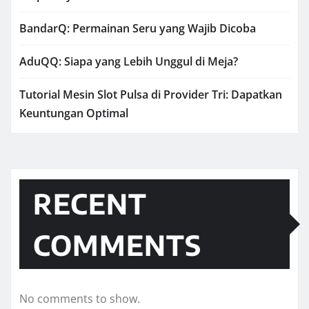
BandarQ: Permainan Seru yang Wajib Dicoba
AduQQ: Siapa yang Lebih Unggul di Meja?
Tutorial Mesin Slot Pulsa di Provider Tri: Dapatkan
Keuntungan Optimal
RECENT
COMMENTS
No comments to show.