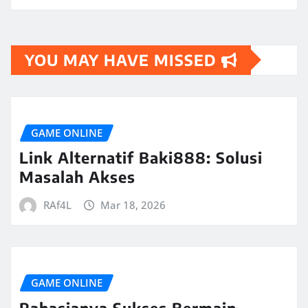
YOU MAY HAVE MISSED
GAME ONLINE
Link Alternatif Baki888: Solusi
Masalah Akses
RAf4L
Mar 18, 2026
GAME ONLINE