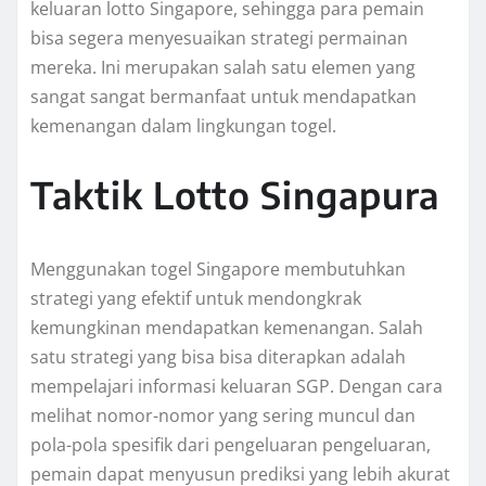
keluaran lotto Singapore, sehingga para pemain
bisa segera menyesuaikan strategi permainan
mereka. Ini merupakan salah satu elemen yang
sangat sangat bermanfaat untuk mendapatkan
kemenangan dalam lingkungan togel.
Taktik Lotto Singapura
Menggunakan togel Singapore membutuhkan
strategi yang efektif untuk mendongkrak
kemungkinan mendapatkan kemenangan. Salah
satu strategi yang bisa bisa diterapkan adalah
mempelajari informasi keluaran SGP. Dengan cara
melihat nomor-nomor yang sering muncul dan
pola-pola spesifik dari pengeluaran pengeluaran,
pemain dapat menyusun prediksi yang lebih akurat