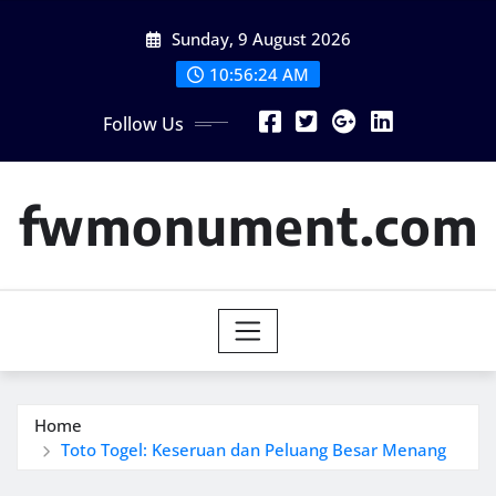
Skip
Sunday, 9 August 2026
to
content
10:56:25 AM
Follow Us
fwmonument.com
Home
Toto Togel: Keseruan dan Peluang Besar Menang