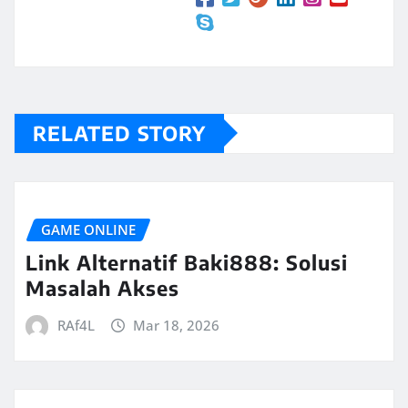
RELATED STORY
GAME ONLINE
Link Alternatif Baki888: Solusi
Masalah Akses
RAf4L
Mar 18, 2026