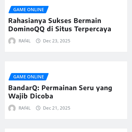
GAME ONLINE
Rahasianya Sukses Bermain
DominoQQ di Situs Terpercaya
RAf4L
Dec 23, 2025
GAME ONLINE
BandarQ: Permainan Seru yang
Wajib Dicoba
RAf4L
Dec 21, 2025