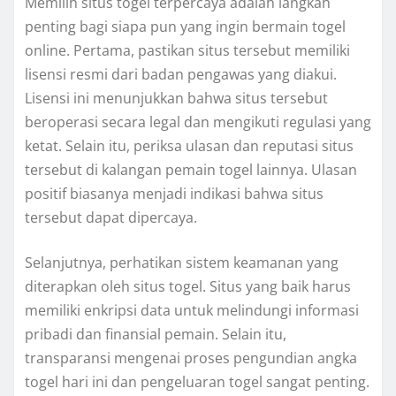
Memilih situs togel terpercaya adalah langkah
penting bagi siapa pun yang ingin bermain togel
online. Pertama, pastikan situs tersebut memiliki
lisensi resmi dari badan pengawas yang diakui.
Lisensi ini menunjukkan bahwa situs tersebut
beroperasi secara legal dan mengikuti regulasi yang
ketat. Selain itu, periksa ulasan dan reputasi situs
tersebut di kalangan pemain togel lainnya. Ulasan
positif biasanya menjadi indikasi bahwa situs
tersebut dapat dipercaya.
Selanjutnya, perhatikan sistem keamanan yang
diterapkan oleh situs togel. Situs yang baik harus
memiliki enkripsi data untuk melindungi informasi
pribadi dan finansial pemain. Selain itu,
transparansi mengenai proses pengundian angka
togel hari ini dan pengeluaran togel sangat penting.