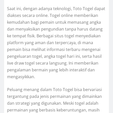
Saat ini, dengan adanya teknologi, Toto Togel dapat
diakses secara online. Togel online memberikan
kemudahan bagi pemain untuk memasang angka
dan menyaksikan pengundian tanpa harus datang
ke tempat fisik. Berbagai situs togel menyediakan
platform yang aman dan terpercaya, di mana
pemain bisa melihat informasi terbaru mengenai
pengeluaran togel, angka togel hari ini, serta hasil
live draw togel secara langsung. Ini memberikan
pengalaman bermain yang lebih interaktif dan
mengasyikkan.
Peluang menang dalam Toto Togel bisa bervariasi
tergantung pada jenis permainan yang dimainkan
dan strategi yang digunakan. Meski togel adalah
permainan yang berbasis keberuntungan, masih