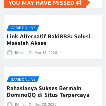
YOU MAY HAVE MISSED
GAME ONLINE
Link Alternatif Baki888: Solusi
Masalah Akses
RAf4L
Mar 18, 2026
GAME ONLINE
Rahasianya Sukses Bermain
DominoQQ di Situs Terpercaya
RAf4L
Dec 23, 2025