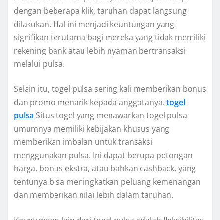
dengan beberapa klik, taruhan dapat langsung
dilakukan. Hal ini menjadi keuntungan yang
signifikan terutama bagi mereka yang tidak memiliki
rekening bank atau lebih nyaman bertransaksi
melalui pulsa.
Selain itu, togel pulsa sering kali memberikan bonus
dan promo menarik kepada anggotanya.
togel
pulsa
Situs togel yang menawarkan togel pulsa
umumnya memiliki kebijakan khusus yang
memberikan imbalan untuk transaksi
menggunakan pulsa. Ini dapat berupa potongan
harga, bonus ekstra, atau bahkan cashback, yang
tentunya bisa meningkatkan peluang kemenangan
dan memberikan nilai lebih dalam taruhan.
Keuntungan lain dari togel pulsa adalah fleksibilitas