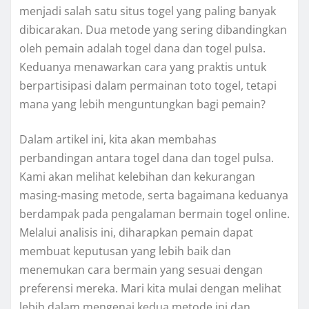
menjadi salah satu situs togel yang paling banyak
dibicarakan. Dua metode yang sering dibandingkan
oleh pemain adalah togel dana dan togel pulsa.
Keduanya menawarkan cara yang praktis untuk
berpartisipasi dalam permainan toto togel, tetapi
mana yang lebih menguntungkan bagi pemain?
Dalam artikel ini, kita akan membahas
perbandingan antara togel dana dan togel pulsa.
Kami akan melihat kelebihan dan kekurangan
masing-masing metode, serta bagaimana keduanya
berdampak pada pengalaman bermain togel online.
Melalui analisis ini, diharapkan pemain dapat
membuat keputusan yang lebih baik dan
menemukan cara bermain yang sesuai dengan
preferensi mereka. Mari kita mulai dengan melihat
lebih dalam mengenai kedua metode ini dan