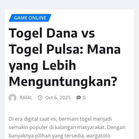
GAME ONLINE
Togel Dana vs
Togel Pulsa: Mana
yang Lebih
Menguntungkan?
RAf4L
Oct 6, 2025
0
Di era digital saat ini, bermain togel menjadi
semakin populer di kalangan masyarakat. Dengan
banyaknya pilihan yang tersedia, wargatoto