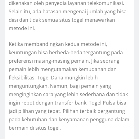
dikenakan oleh penyedia layanan telekomunikasi.
Selain itu, ada batasan mengenai jumlah yang bisa
diisi dan tidak semua situs togel menawarkan
metode ini.
Ketika membandingkan kedua metode ini,
keuntungan bisa berbeda-beda tergantung pada
preferensi masing-masing pemain. Jika seorang
pemain lebih mengutamakan kemudahan dan
fleksibilitas, Togel Dana mungkin lebih
menguntungkan. Namun, bagi pemain yang
menginginkan cara yang lebih sederhana dan tidak
ingin repot dengan transfer bank, Togel Pulsa bisa
jadi pilihan yang tepat. Pilihan terbaik bergantung
pada kebutuhan dan kenyamanan pengguna dalam
bermain di situs togel.