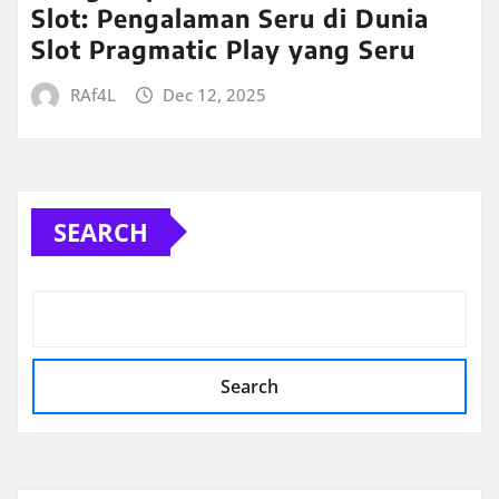
Slot: Pengalaman Seru di Dunia
Slot Pragmatic Play yang Seru
RAf4L
Dec 12, 2025
SEARCH
Search