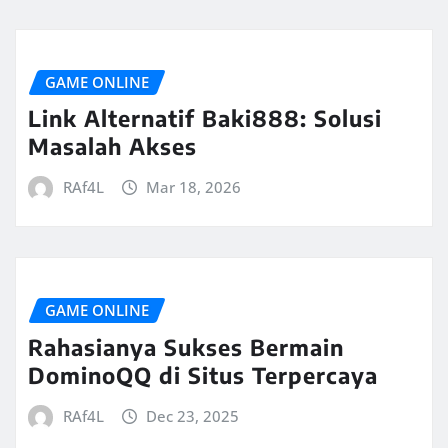
GAME ONLINE
Link Alternatif Baki888: Solusi
Masalah Akses
RAf4L
Mar 18, 2026
GAME ONLINE
Rahasianya Sukses Bermain
DominoQQ di Situs Terpercaya
RAf4L
Dec 23, 2025