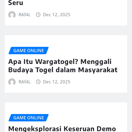
Seru
RAf4L
Dec 12, 2025
GAME ONLINE
Apa Itu Wargatogel? Menggali
Budaya Togel dalam Masyarakat
RAf4L
Dec 12, 2025
GAME ONLINE
Mengeksplorasi Keseruan Demo