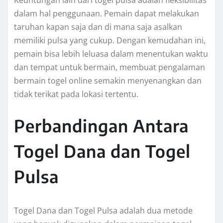
dalam hal penggunaan. Pemain dapat melakukan
taruhan kapan saja dan di mana saja asalkan
memiliki pulsa yang cukup. Dengan kemudahan ini,
pemain bisa lebih leluasa dalam menentukan waktu
dan tempat untuk bermain, membuat pengalaman
bermain togel online semakin menyenangkan dan
tidak terikat pada lokasi tertentu.
Perbandingan Antara
Togel Dana dan Togel
Pulsa
Togel Dana dan Togel Pulsa adalah dua metode