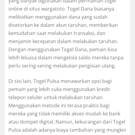
yang banyak digunakan dalam permainan togel
online di situs wargatoto. Togel Dana biasanya
melibatkan menggunakan dana yang sudah
disetorkan ke dalam akun taruhan, memberikan
kemudahan saat melakukan transaksi, dan
menjamin kecepatan dalam melakukan taruhan.
Dengan menggunakan Togel Dana, pemain bisa
lebih leluasa dalam mengelola saldo mereka tanpa
perlu sering-sering melakukan pengisian ulang.
Di sisi lain, Togel Pulsa menawarkan opsi bagi
pemain yang lebih suka menggunakan kredit
telepon seluler untuk melakukan taruhan.
Menggunakan metode ini terasa praktis bagi
mereka yang tidak memiliki akses mudah ke bank
atau dompet digital. Namun, kekurangan dari Togel
Pulsa adalah adanya biaya tambahan yang mungkin