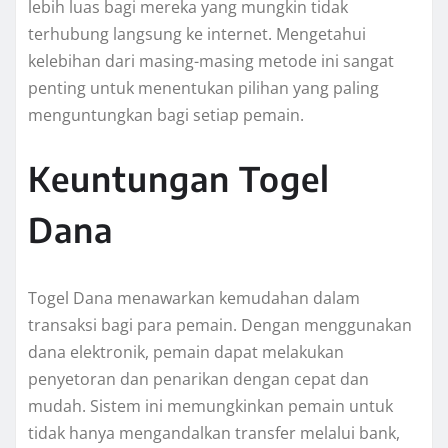
lebih luas bagi mereka yang mungkin tidak
terhubung langsung ke internet. Mengetahui
kelebihan dari masing-masing metode ini sangat
penting untuk menentukan pilihan yang paling
menguntungkan bagi setiap pemain.
Keuntungan Togel
Dana
Togel Dana menawarkan kemudahan dalam
transaksi bagi para pemain. Dengan menggunakan
dana elektronik, pemain dapat melakukan
penyetoran dan penarikan dengan cepat dan
mudah. Sistem ini memungkinkan pemain untuk
tidak hanya mengandalkan transfer melalui bank,