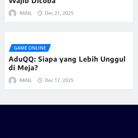
Wajib Dicoba
RAf4L
Dec 21, 2025
GAME ONLINE
AduQQ: Siapa yang Lebih Unggul
di Meja?
RAf4L
Dec 17, 2025