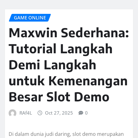
GAME ONLINE
Maxwin Sederhana:
Tutorial Langkah
Demi Langkah
untuk Kemenangan
Besar Slot Demo
RAf4L
Oct 27, 2025
0
Di dalam dunia judi daring, slot demo merupakan