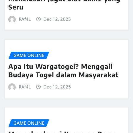
Seru
RAf4L
Dec 12, 2025
GAME ONLINE
Apa Itu Wargatogel? Menggali
Budaya Togel dalam Masyarakat
RAf4L
Dec 12, 2025
GAME ONLINE