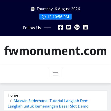
Skip
Thursday, 6 August 2026
to
content
12:10:57 PM
Follow Us
fwmonument.com
Home
Maxwin Sederhana: Tutorial Langkah Demi
Langkah untuk Kemenangan Besar Slot Demo