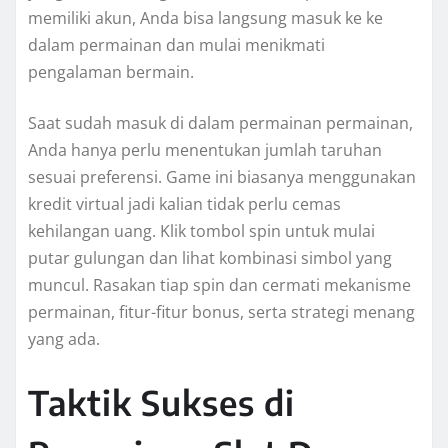
memiliki akun, Anda bisa langsung masuk ke ke
dalam permainan dan mulai menikmati
pengalaman bermain.
Saat sudah masuk di dalam permainan permainan,
Anda hanya perlu menentukan jumlah taruhan
sesuai preferensi. Game ini biasanya menggunakan
kredit virtual jadi kalian tidak perlu cemas
kehilangan uang. Klik tombol spin untuk mulai
putar gulungan dan lihat kombinasi simbol yang
muncul. Rasakan tiap spin dan cermati mekanisme
permainan, fitur-fitur bonus, serta strategi menang
yang ada.
Taktik Sukses di