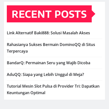
RECENT POSTS
Link Alternatif Baki888: Solusi Masalah Akses
Rahasianya Sukses Bermain DominoQQ di Situs
Terpercaya
BandarQ: Permainan Seru yang Wajib Dicoba
AduQQ: Siapa yang Lebih Unggul di Meja?
Tutorial Mesin Slot Pulsa di Provider Tri: Dapatkan
Keuntungan Optimal