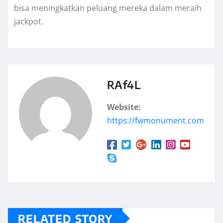
bisa meningkatkan peluang mereka dalam meraih
jackpot.
RAf4L
Website:
https://fwmonument.com
RELATED STORY