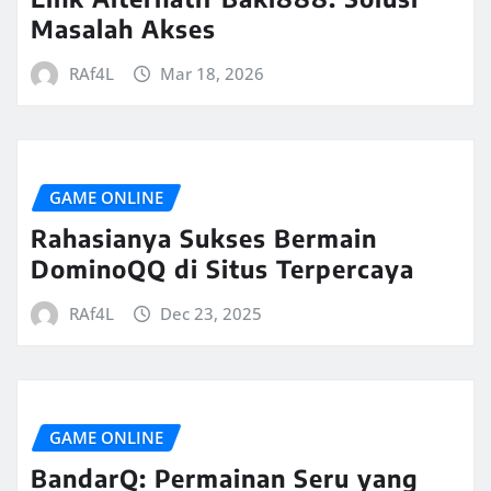
Masalah Akses
RAf4L
Mar 18, 2026
GAME ONLINE
Rahasianya Sukses Bermain
DominoQQ di Situs Terpercaya
RAf4L
Dec 23, 2025
GAME ONLINE
BandarQ: Permainan Seru yang