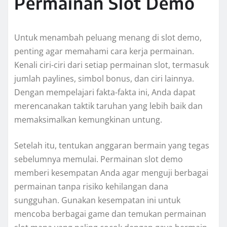
Permainan Slot Demo
Untuk menambah peluang menang di slot demo,
penting agar memahami cara kerja permainan.
Kenali ciri-ciri dari setiap permainan slot, termasuk
jumlah paylines, simbol bonus, dan ciri lainnya.
Dengan mempelajari fakta-fakta ini, Anda dapat
merencanakan taktik taruhan yang lebih baik dan
memaksimalkan kemungkinan untung.
Setelah itu, tentukan anggaran bermain yang tegas
sebelumnya memulai. Permainan slot demo
memberi kesempatan Anda agar menguji berbagai
permainan tanpa risiko kehilangan dana
sungguhan. Gunakan kesempatan ini untuk
mencoba berbagai game dan temukan permainan