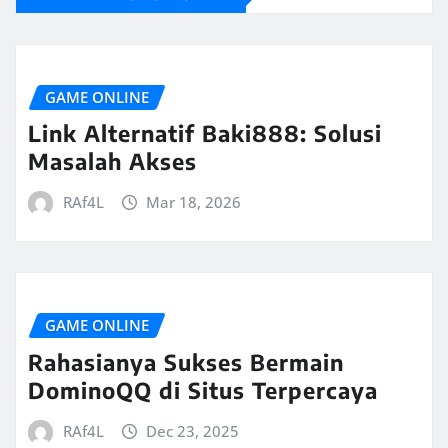
GAME ONLINE
Link Alternatif Baki888: Solusi
Masalah Akses
RAf4L
Mar 18, 2026
GAME ONLINE
Rahasianya Sukses Bermain
DominoQQ di Situs Terpercaya
RAf4L
Dec 23, 2025