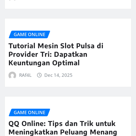
GAME ONLINE
Tutorial Mesin Slot Pulsa di
Provider Tri: Dapatkan
Keuntungan Optimal
RAf4L
Dec 14, 2025
GAME ONLINE
QQ Online: Tips dan Trik untuk
Meningkatkan Peluang Menang