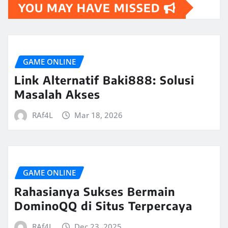
YOU MAY HAVE MISSED
GAME ONLINE
Link Alternatif Baki888: Solusi
Masalah Akses
RAf4L
Mar 18, 2026
GAME ONLINE
Rahasianya Sukses Bermain
DominoQQ di Situs Terpercaya
RAf4L
Dec 23, 2025