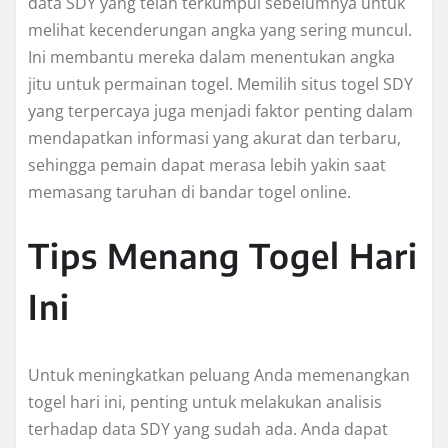
data SDY yang telah terkumpul sebelumnya untuk
melihat kecenderungan angka yang sering muncul.
Ini membantu mereka dalam menentukan angka
jitu untuk permainan togel. Memilih situs togel SDY
yang terpercaya juga menjadi faktor penting dalam
mendapatkan informasi yang akurat dan terbaru,
sehingga pemain dapat merasa lebih yakin saat
memasang taruhan di bandar togel online.
Tips Menang Togel Hari
Ini
Untuk meningkatkan peluang Anda memenangkan
togel hari ini, penting untuk melakukan analisis
terhadap data SDY yang sudah ada. Anda dapat