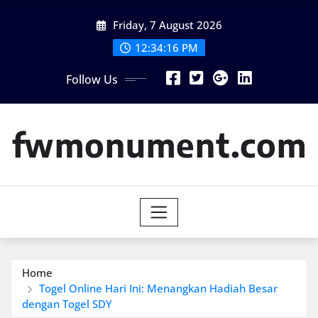
Skip
Friday, 7 August 2026
to
content
12:34:17 PM
Follow Us
fwmonument.com
Home
Togel Online Hari Ini: Menangkan Hadiah Besar
dengan Togel SDY