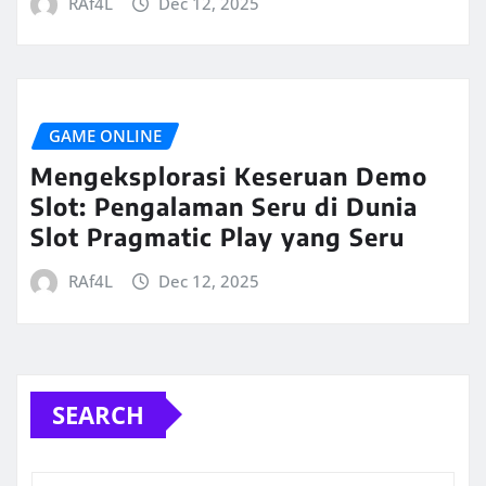
RAf4L
Dec 12, 2025
GAME ONLINE
Mengeksplorasi Keseruan Demo
Slot: Pengalaman Seru di Dunia
Slot Pragmatic Play yang Seru
RAf4L
Dec 12, 2025
SEARCH