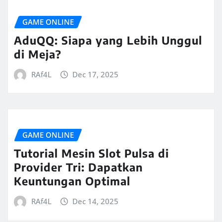
GAME ONLINE
AduQQ: Siapa yang Lebih Unggul
di Meja?
RAf4L
Dec 17, 2025
GAME ONLINE
Tutorial Mesin Slot Pulsa di
Provider Tri: Dapatkan
Keuntungan Optimal
RAf4L
Dec 14, 2025