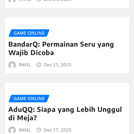
GAME ONLINE
BandarQ: Permainan Seru yang
Wajib Dicoba
RAf4L
Dec 21, 2025
GAME ONLINE
AduQQ: Siapa yang Lebih Unggul
di Meja?
RAf4L
Dec 17, 2025