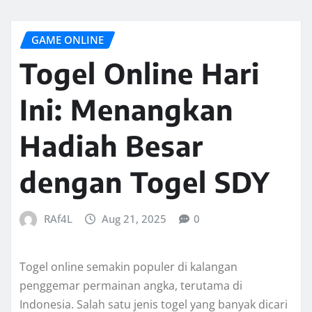
GAME ONLINE
Togel Online Hari
Ini: Menangkan
Hadiah Besar
dengan Togel SDY
RAf4L
Aug 21, 2025
0
Togel online semakin populer di kalangan
penggemar permainan angka, terutama di
Indonesia. Salah satu jenis togel yang banyak dicari