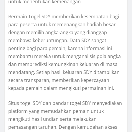
untuk menentukan kemenangan.
Bermain Togel SDY memberikan kesempatan bagi
para peserta untuk memenangkan hadiah besar
dengan memilih angka-angka yang dianggap
membawa keberuntungan. Data SDY sangat
penting bagi para pemain, karena informasi ini
membantu mereka untuk menganalisis pola angka
dan memprediksi kemungkinan keluaran di masa
mendatang. Setiap hasil keluaran SDY ditampilkan
secara transparan, memberikan kepercayaan
kepada pemain dalam mengikuti permainan ini.
Situs togel SDY dan bandar togel SDY menyediakan
platform yang memudahkan pemain untuk
mengikuti hasil undian serta melakukan
pemasangan taruhan. Dengan kemudahan akses