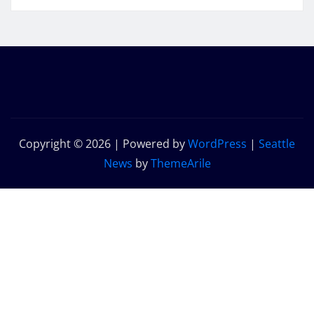
Copyright © 2026 | Powered by
WordPress
|
Seattle
News
by
ThemeArile