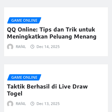
GAME ONLINE
QQ Online: Tips dan Trik untuk
Meningkatkan Peluang Menang
RAf4L
Dec 14, 2025
GAME ONLINE
Taktik Berhasil di Live Draw
Togel
RAf4L
Dec 13, 2025