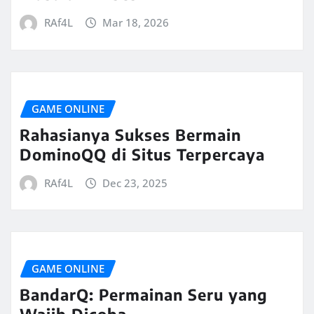
RAf4L
Mar 18, 2026
GAME ONLINE
Rahasianya Sukses Bermain
DominoQQ di Situs Terpercaya
RAf4L
Dec 23, 2025
GAME ONLINE
BandarQ: Permainan Seru yang
Wajib Dicoba