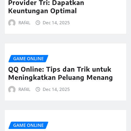
Provider Tri: Dapatkan
Keuntungan Optimal
RAf4L
Dec 14, 2025
GAME ONLINE
QQ Online: Tips dan Trik untuk
Meningkatkan Peluang Menang
RAf4L
Dec 14, 2025
GAME ONLINE