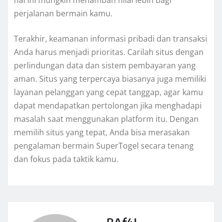
perjalanan bermain kamu.
Terakhir, keamanan informasi pribadi dan transaksi
Anda harus menjadi prioritas. Carilah situs dengan
perlindungan data dan sistem pembayaran yang
aman. Situs yang terpercaya biasanya juga memiliki
layanan pelanggan yang cepat tanggap, agar kamu
dapat mendapatkan pertolongan jika menghadapi
masalah saat menggunakan platform itu. Dengan
memilih situs yang tepat, Anda bisa merasakan
pengalaman bermain SuperTogel secara tenang
dan fokus pada taktik kamu.
RAf4L