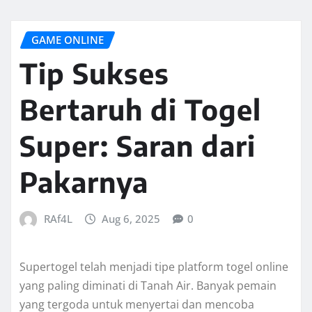
GAME ONLINE
Tip Sukses
Bertaruh di Togel
Super: Saran dari
Pakarnya
RAf4L
Aug 6, 2025
0
Supertogel telah menjadi tipe platform togel online
yang paling diminati di Tanah Air. Banyak pemain
yang tergoda untuk menyertai dan mencoba