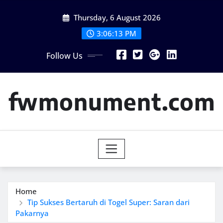
Skip
Thursday, 6 August 2026
to
content
3:06:13 PM
Follow Us
fwmonument.com
Home
Tip Sukses Bertaruh di Togel Super: Saran dari
Pakarnya