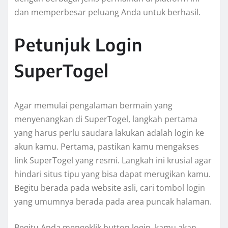
dan memperbesar peluang Anda untuk berhasil.
Petunjuk Login
SuperTogel
Agar memulai pengalaman bermain yang
menyenangkan di SuperTogel, langkah pertama
yang harus perlu saudara lakukan adalah login ke
akun kamu. Pertama, pastikan kamu mengakses
link SuperTogel yang resmi. Langkah ini krusial agar
hindari situs tipu yang bisa dapat merugikan kamu.
Begitu berada pada website asli, cari tombol login
yang umumnya berada pada area puncak halaman.
Begitu Anda mengeklik button login, kamu akan