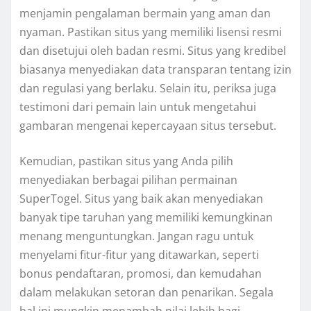
menjamin pengalaman bermain yang aman dan
nyaman. Pastikan situs yang memiliki lisensi resmi
dan disetujui oleh badan resmi. Situs yang kredibel
biasanya menyediakan data transparan tentang izin
dan regulasi yang berlaku. Selain itu, periksa juga
testimoni dari pemain lain untuk mengetahui
gambaran mengenai kepercayaan situs tersebut.
Kemudian, pastikan situs yang Anda pilih
menyediakan berbagai pilihan permainan
SuperTogel. Situs yang baik akan menyediakan
banyak tipe taruhan yang memiliki kemungkinan
menang menguntungkan. Jangan ragu untuk
menyelami fitur-fitur yang ditawarkan, seperti
bonus pendaftaran, promosi, dan kemudahan
dalam melakukan setoran dan penarikan. Segala
hal ini mungkin menambah nilai lebih bagi