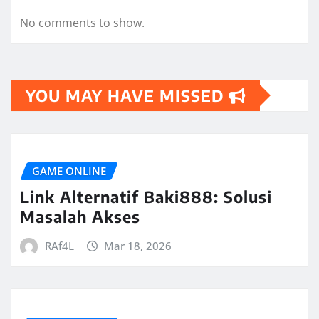
No comments to show.
YOU MAY HAVE MISSED
GAME ONLINE
Link Alternatif Baki888: Solusi
Masalah Akses
RAf4L
Mar 18, 2026