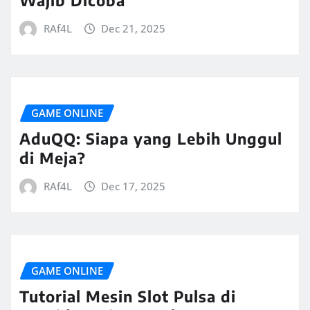
RAf4L
Dec 21, 2025
GAME ONLINE
AduQQ: Siapa yang Lebih Unggul
di Meja?
RAf4L
Dec 17, 2025
GAME ONLINE
Tutorial Mesin Slot Pulsa di