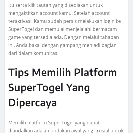
itu serta klik tautan yang disediakan untuk
mengaktifkan account kamu. Setelah account
teraktivasi, Kamu sudah persis melakukan login ke
SuperTogel dan memulai menjelajahi bermacam
game yang tersedia ada. Dengan melalui tahapan
ini, Anda bakal dengan gampang menjadi bagian
dari dalam komunitas.
Tips Memilih Platform
SuperTogel Yang
Dipercaya
Memilih platform SuperTogel yang dapat
diandalkan adalah tindakan awal yang krusial untuk