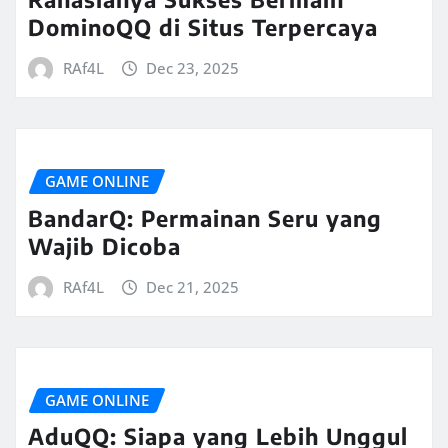
DominoQQ di Situs Terpercaya
RAf4L
Dec 23, 2025
GAME ONLINE
BandarQ: Permainan Seru yang
Wajib Dicoba
RAf4L
Dec 21, 2025
GAME ONLINE
AduQQ: Siapa yang Lebih Unggul