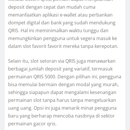
deposit dengan cepat dan mudah cuma
memanfaatkan aplikasi e-wallet atau perbankan
dompet digital dan bank yang sudah mendukung
QRIS. Hal ini meminimalkan waktu tunggu dan
memungkinkan pengguna untuk segera masuk ke
dalam slot favorit favorit mereka tanpa kerepotan.
Selain itu, slot setoran via QRIS juga menawarkan
berbagai jumlah deposit yang variatif, termasuk
permainan QRIS 5000. Dengan pilihan ini, pengguna
bisa memulai bermain dengan modal yang murah,
sehingga siapapun dapat mengalami kesenangan
permainan slot tanpa harus tanpa mengeluarkan
uang uang. Opsi ini juga menarik minat pengguna
baru yang berharap mencoba nasibnya di sektor
permainan gacor qris.