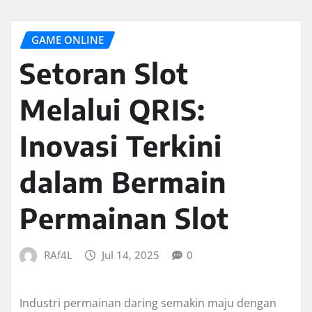
GAME ONLINE
Setoran Slot
Melalui QRIS:
Inovasi Terkini
dalam Bermain
Permainan Slot
RAf4L
Jul 14, 2025
0
Industri permainan daring semakin maju dengan