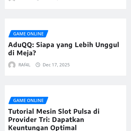
GAME ONLINE
AduQQ: Siapa yang Lebih Unggul
di Meja?
RAf4L
Dec 17, 2025
GAME ONLINE
Tutorial Mesin Slot Pulsa di
Provider Tri: Dapatkan
Keuntungan Optimal