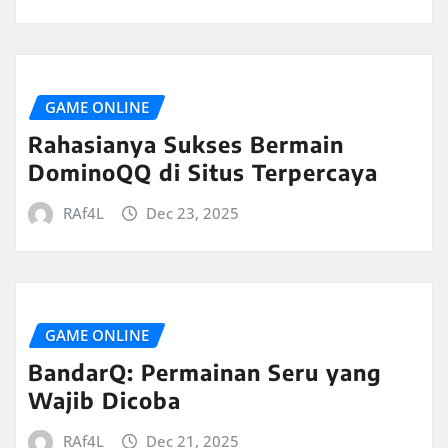
GAME ONLINE
Rahasianya Sukses Bermain
DominoQQ di Situs Terpercaya
RAf4L
Dec 23, 2025
GAME ONLINE
BandarQ: Permainan Seru yang
Wajib Dicoba
RAf4L
Dec 21, 2025