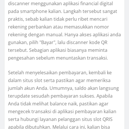
discanner menggunakan aplikasi financial digital
pada smartphone kalian. Langkah tersebut sangat
praktis, sebab kalian tidak perlu ribet mencari
rekening perbankan atau memasukkan nomor
rekening dengan manual. Hanya akses aplikasi anda
gunakan, pilih "Bayar", lalu discanner kode QR
tersebut. Sebagian aplikasi biasanya meminta
pengesahan sebelum menuntaskan transaksi.
Setelah menyelesaikan pembayaran, kembali ke
dalam situs slot serta pastikan agar memeriksa
jumlah akun Anda. Umumnya, saldo akan langsung
terupdate sesudah pembayaran sukses. Apabila
Anda tidak melihat balance naik, pastikan agar
mengecek transaksi di aplikasi pembayaran kalian
serta hubungi layanan pelanggan situs slot QRIS
apabila dibutuhkan. Melalui cara ini, kalian bisa