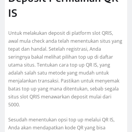
IS
Untuk melakukan deposit di platform slot QRIS,
awal mula check anda telah menentukan situs yang
tepat dan handal. Setelah registrasi, Anda
seringnya bakal melihat pilihan top up di daftar
utama situs. Tentukan cara top up QR IS, yang
adalah salah satu metode yang mudah untuk
menjalankan transaksi. Pastikan untuk menyemak
batas top up yang mana ditentukan, sebab segala
situs slot QRIS menawarkan deposit mulai dari
5000.
Sesudah menentukan opsi top up melalui QR IS,
Anda akan mendapatkan kode QR yang bisa