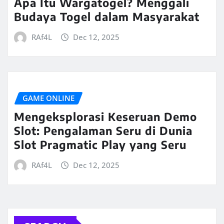
Apa Itu Wargatogel? Menggali
Budaya Togel dalam Masyarakat
RAf4L
Dec 12, 2025
GAME ONLINE
Mengeksplorasi Keseruan Demo
Slot: Pengalaman Seru di Dunia
Slot Pragmatic Play yang Seru
RAf4L
Dec 12, 2025