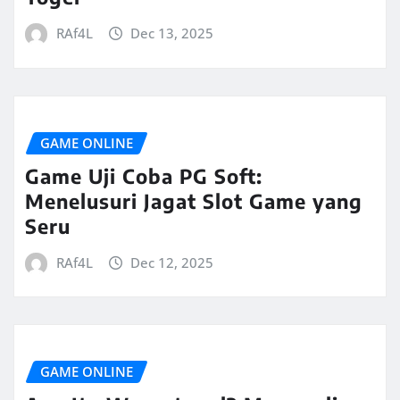
RAf4L
Dec 13, 2025
GAME ONLINE
Game Uji Coba PG Soft:
Menelusuri Jagat Slot Game yang
Seru
RAf4L
Dec 12, 2025
GAME ONLINE