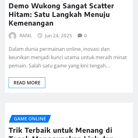
Demo Wukong Sangat Scatter
Hitam: Satu Langkah Menuju
Kemenangan
RAf4L
Jun 24, 2025
0
Dalam dunia permainan online, inovasi dan
keunikan menjadi kunci utama untuk meraih minat
pemain. Salah satu game yang kini tengah…
READ MORE
GAME ONLINE
Trik Terbaik untuk Menang di