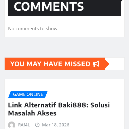
COMMENTS
No comments to show.
YOU MAY HAVE MISSED
GAME ONLINE
Link Alternatif Baki888: Solusi
Masalah Akses
RAf4L
Mar 18, 2026