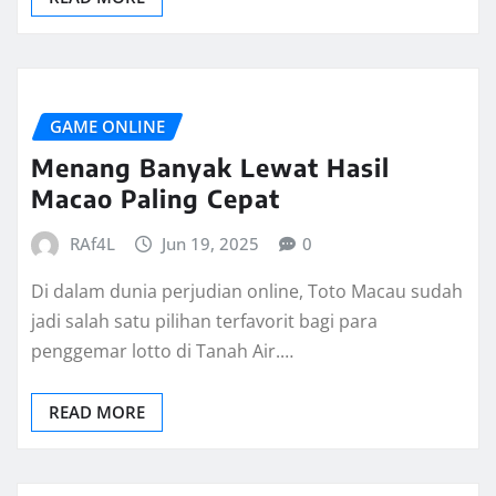
GAME ONLINE
Menang Banyak Lewat Hasil
Macao Paling Cepat
RAf4L
Jun 19, 2025
0
Di dalam dunia perjudian online, Toto Macau sudah
jadi salah satu pilihan terfavorit bagi para
penggemar lotto di Tanah Air.…
READ MORE