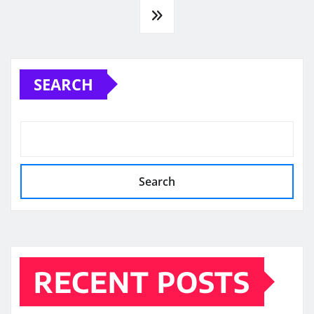
pagination
SEARCH
Search
RECENT POSTS