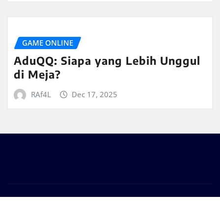
GAME ONLINE
AduQQ: Siapa yang Lebih Unggul
di Meja?
RAf4L
Dec 17, 2025
Copyright © 2026 | Powered by
WordPress
|
Seattle
News
by
ThemeArile