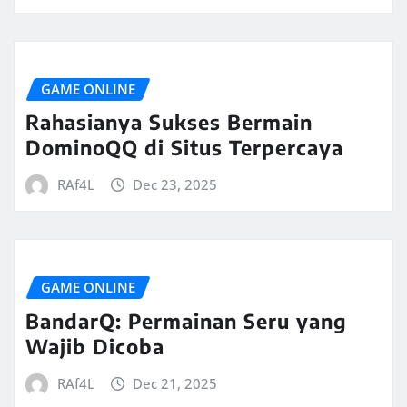
GAME ONLINE
Rahasianya Sukses Bermain
DominoQQ di Situs Terpercaya
RAf4L
Dec 23, 2025
GAME ONLINE
BandarQ: Permainan Seru yang
Wajib Dicoba
RAf4L
Dec 21, 2025